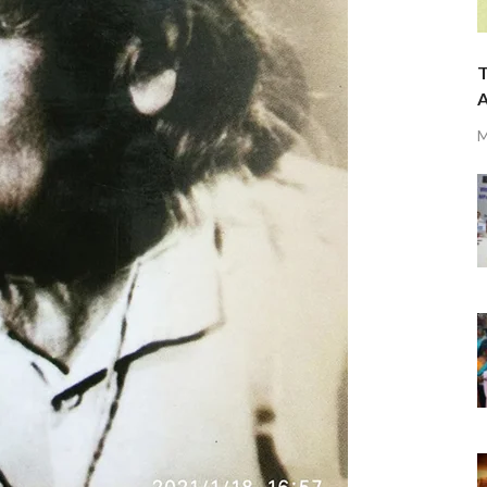
T
A
M