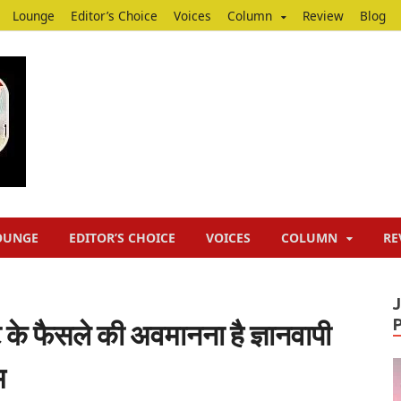
Lounge
Editor’s Choice
Voices
Column
Review
Blog
Junputh
Junputh
OUNGE
EDITOR’S CHOICE
VOICES
COLUMN
RE
ट के फैसले की अवमानना है ज्ञानवापी
म