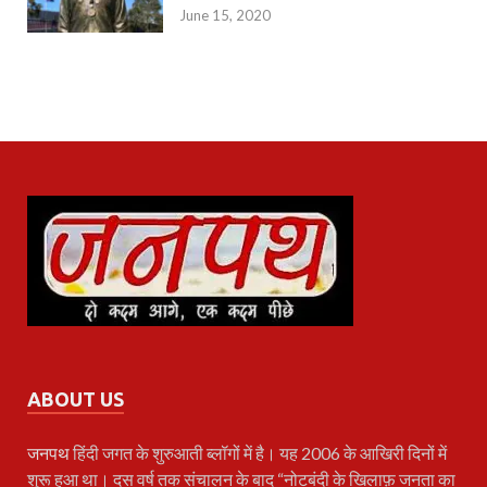
June 15, 2020
ABOUT US
जनपथ
हिंदी जगत के शुरुआती ब्लॉगों में है। यह 2006 के आखिरी दिनों में
शुरू हुआ था। दस वर्ष तक संचालन के बाद “नोटबंदी के खिलाफ़ जनता का