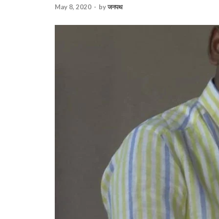
May 8, 2020
-
by
जनपथ