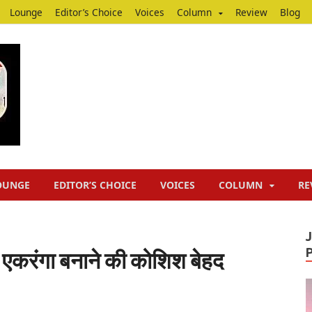
Lounge
Editor’s Choice
Voices
Column
Review
Blog
Junputh
Junputh
OUNGE
EDITOR’S CHOICE
VOICES
COLUMN
RE
ज एकरंगा बनाने की कोशिश बेहद