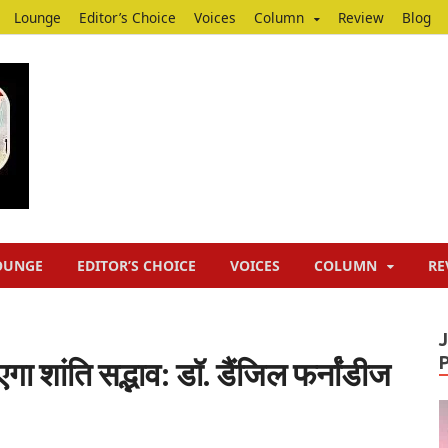
Lounge
Editor’s Choice
Voices
Column
Review
Blog
Junputh
Junputh
OUNGE
EDITOR’S CHOICE
VOICES
COLUMN
RE
गा शांति सद्भाव: डॉ. डैंजिल फर्नांडीज