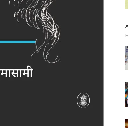
T
A
M