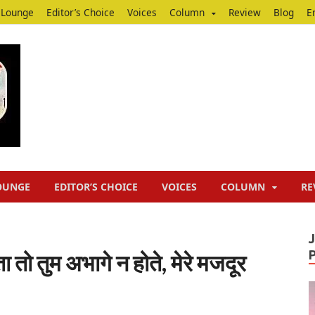
Lounge
Editor’s Choice
Voices
Column
Review
Blog
E
Junputh
Junputh
OUNGE
EDITOR’S CHOICE
VOICES
COLUMN
RE
तो तुम अभागे न होते, मेरे मजदूर