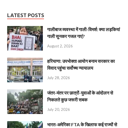
LATEST POSTS
गालीबाज व्‍यवस्‍था में गाली-विमर्श: क्या लड़कियां
गाली सुनकर गजल गाएं?
August 2, 2026
हरियाणा: उपभोक्ता आयोग बनाम सरकार का
विवाद पहुंचा सर्वोच्च न्यायालय
July 28, 2026
जंतर-मंतर पर छात्रों-युवाओं के आंदोलन से
निकलते कुछ जरूरी सबक
July 20, 2026
भारत-अमेरिका FTA के खिलाफ कई राज्यों से