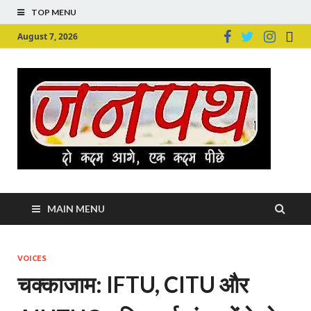
TOP MENU
August 7, 2026
Ju
Junpu
MAIN MENU
VOICES
चक्काजाम: IFTU, CITU और