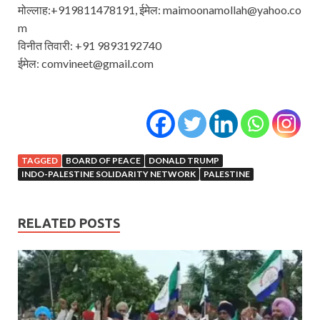
मोल्लाह:+919811478191, ईमेल: maimoonamollah@yahoo.co
m
विनीत तिवारी: +91 9893192740
ईमेल: comvineet@gmail.com
TAGGED
BOARD OF PEACE
DONALD TRUMP
INDO-PALESTINE SOLIDARITY NETWORK
PALESTINE
RELATED POSTS