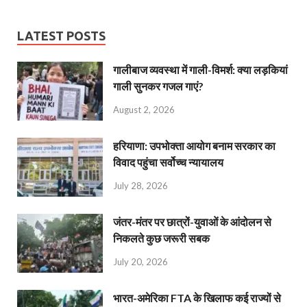
LATEST POSTS
गालीबाज व्‍यवस्‍था में गाली-विमर्श: क्या लड़कियां
गाली सुनकर गजल गाएं?
August 2, 2026
हरियाणा: उपभोक्ता आयोग बनाम सरकार का
विवाद पहुंचा सर्वोच्च न्यायालय
July 28, 2026
जंतर-मंतर पर छात्रों-युवाओं के आंदोलन से
निकलते कुछ जरूरी सबक
July 20, 2026
भारत-अमेरिका FTA के खिलाफ कई राज्यों से