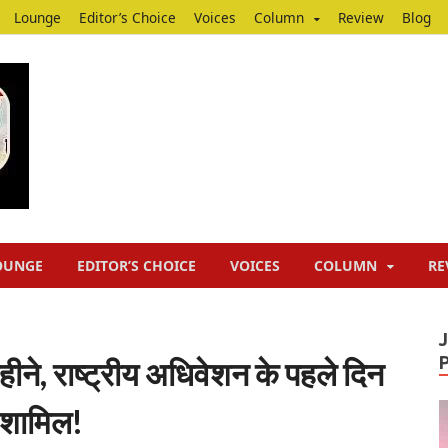
Lounge
Editor’s Choice
Voices
Column
Review
Blog
Junputh
Junputh
OUNGE
EDITOR’S CHOICE
VOICES
COLUMN
RE
हीने, राष्ट्रीय अधिवेशन के पहले दिन
 शामिल!