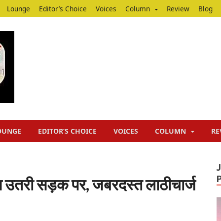
Lounge
Editor’s Choice
Voices
Column
Review
Blog
Junputh
Junputh
OUNGE
EDITOR’S CHOICE
VOICES
COLUMN
RE
्रेस उतरी सड़क पर, जबरदस्त लाठीचार्ज