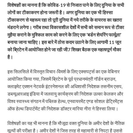
विशेषज्ञों का मानना है कि कोविड-19 से निजात पाने के लिए दुनिया के सभी
लोगों का टीकाकरण होना जरूरी है। अगर दुनिया का एक भी हिस्‍सा
टीकाकरण से महरूम रहा तो पूरी दुनिया में नये तरीके के वायरस का खतरा
मंडराने लगेगा। गरीब तथा विकासशील देशों में सभी को समान रूप से टीका
मुहैया कराने के मुश्किल काम को करने के लिए एक ‘बर्डन शेयरिंग फार्मूला’
बनाया जाना चाहिए। इस बारे में ठोस कदम उठाने के लिए आगामी 11 जून
को ब्रिटेन में आयोजित होने जा रही जी7 शिखर बैठक एक महत्‍वपूर्ण मौका
है।
इस सिलसिले में विस्‍तृत विचार-विमर्श के लिए एक्सपर्ट्स का एक वेबिनार
आयोजित किया गया, जिसमें ब्रिटेन के पूर्व प्रधानमंत्री गॉर्डन ब्राउन,
क्‍लाइमेट एक्‍शन नेटवर्क इंटरनेशनल की अधिशासी निदेशक तसनीम एसप,
डब्‍ल्‍यूआरआइ इंडिया में जलवायु कार्यक्रम की निदेशक उल्का केलकर और
विश्‍व स्‍वास्‍थ्‍य संगठन में पब्लिक हेल्‍थ, एनवायरमेंट एण्‍ड सोशल डेट्रिमेंट्स
ऑफ हेल्‍थ डिपार्टमेंट की निदेशक डॉक्‍टर मारिया नीरा ने हिस्‍सा लिया।
विशेषज्ञों का यह भी मानना है कि मौजूदा वक्‍त दुनिया के अमीर देशों के नैतिक
मूल्‍यों की परीक्षा है। अमीर देशों ने जिस तरह से महामारी से निपटा है उससे