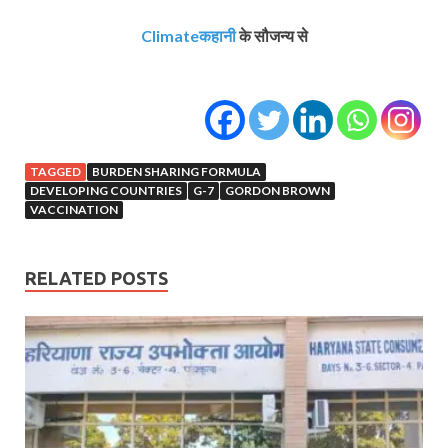
Climateकहानी
के सौजन्य से
TAGGED
BURDEN SHARING FORMULA
DEVELOPING COUNTRIES
G-7
GORDON BROWN
VACCINATION
RELATED POSTS