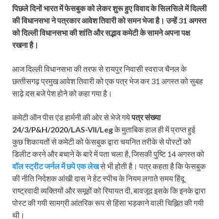
पिछले दिनों भारत में फेसबुक को लेकर शुरू हुए विवाद के सिलसिले में दिल्‍ली
की विधानसभा ने पत्रकार आवेश तिवारी को समन भेजा है। उन्‍हें 31 अगस्‍त
को दिल्‍ली विधानसभा की शांति और सद्भाव कमेटी के सामने अपना पक्ष
रखना है।
आज दिल्‍ली विधानसभा की तरफ से रायपुर निवासी स्‍वराज चैनल के
छत्‍तीसगढ़ प्रमुख आवेश तिवारी को एक पत्र भेज कर 31 अगस्‍त को सुबह
साढ़े दस बजे पेश होने को कहा गया है।
कमेटी ऑन पीस एंड हार्मनी की ओर से भेजे गये
पत्र संख्‍या
24/3/P&H/2020/LAS-VII/Leg
के मुताबिक हाल ही में प्राप्‍त हुई
कुछ शिकायतों से कमेटी को फेसबुक द्वारा चयनित तरीके से पोस्‍टों को
डिलीट करने और बचाने के बारे में पता चला है, जिसकी पुष्टि 14 अगस्‍त को
वॉल स्‍ट्रीट जर्नल में छपे एक लेख
से भी होती है। पत्र कहता है कि फेसबुक
की नीति निदेशक आंखी दास ने हेट स्‍पीच के नियम लगाते समय हिंदू
राष्‍ट्रवादी व्‍यक्तियों और समूहों को रियायत दी, बावजूद इसके कि इनके द्वारा
पोस्‍ट की गयी सामग्री आंतरिक रूप से हिंसा भड़काने वाली चिह्नित की गयी
थी।