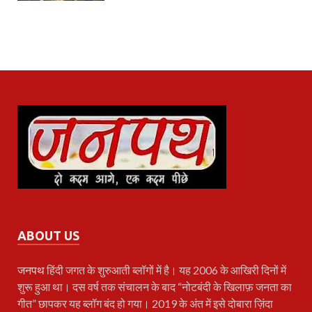
ABOUT US
जनपथ
हिंदी जगत के शुरुआती ब्लॉगों में है। यह 2006 के आखिरी दिनों में
शुरू हुआ था। दस वर्ष तक संचालन के बाद “नोटबंदी के खिलाफ़ जनता का
गीत” छापकर यह ब्लॉग बंद हो गया। 2019 के अंत में इसे दोबारा ज़िंदा