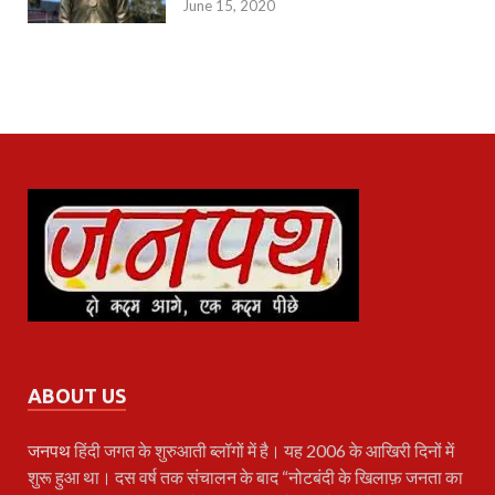
June 15, 2020
ABOUT US
जनपथ
हिंदी जगत के शुरुआती ब्लॉगों में है। यह 2006 के आखिरी दिनों में
शुरू हुआ था। दस वर्ष तक संचालन के बाद “नोटबंदी के खिलाफ़ जनता का