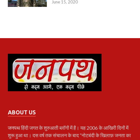
June 15, 2020
ABOUT US
जनपथ
हिंदी जगत के शुरुआती ब्लॉगों में है। यह 2006 के आखिरी दिनों में
शुरू हुआ था। दस वर्ष तक संचालन के बाद “नोटबंदी के खिलाफ़ जनता का