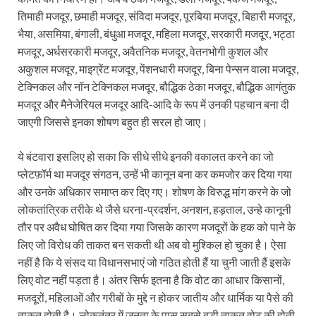
तिमाही मजदूर, छमाही मजदूर, संविदा मजदूर, पूरबिया मजदूर, बिहारी मजदूर,
भैया, असमिया, बंगाली, बंधुआ मजदूर, महिला मजदूर, सरकारी मजदूर, भट्ठा
मजदूर, अर्धसरकारी मजदूर, अवैतनिक मजदूर, वेतनभोगी कुशल और
अकुशल मजदूर, माइग्रेंट मजदूर, पेंशनधारी मजदूर, बिना पेन्सन वाला मजदूर,
टेक्निकल और नॉन टेक्निकल मजदूर, बौद्धिक ठेका मजदूर, बौद्धिक आगंतुक
मजदूर और मैनेजेरियल मजदूर आदि-आदि के रूप में उनकी पहचान बना दी
जाएगी जिससे इनका शोषण बहुत ही सरल हो जाए।
ये बंटवारा इसलिए हो सका कि सीधे सीधे इनकी वकालत करने का जो
प्लेटफ़ॉर्म था मजदूर संगठन, उन्हें भी कानून बना कर कमजोर कर दिया गया
और उनके अधिकार समाप्त कर दिए गए। शोषण के विरुद्ध मांग करने के जो
लोकतांत्रिक तरीके थे जैसे धरना-प्रदर्शन, अनशन, हड़ताल, उन्हे कानूनी
तौर पर अवैध घोषित कर दिया गया जिसके कारण मजदूरों के हक को पाने के
लिए जो विरोध की ताकत बन सकती थी अब वो मुश्किल हो चुका है। ऐसा
नहीं है कि ये संसद या विधानसभाएं जो गठित होती हैं या चुनी जाती हैं इसके
लिए वोट नहीं पड़ता है। अंतर सिर्फ इतना है कि वोट का आधार किसानों,
मजदूरों, महिलाओं और गरीबों के मुद्दे न होकर जातीय और धार्मिक या पैसे की
ताकत होती है। लोकतंत्र में जनता के पास सबसे बड़ी ताकत वोट की होती