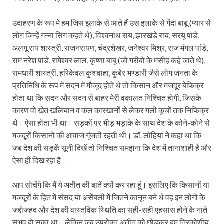
उदाहरण के रूप मे हम जिस इलाके से आते हैं उस इलाके से गेंदा बाबू (प्यार से
लोग जिन्हें गन्ना सिंग कहते थे), विश्वनाथ राय, झारखंडे राय, सरयू पांडे,
अलगू राय शास्त्री, राजनरायण, चंद्रशेखर, जनेश्वर मिश्र, राज मंगल पांडे,
राम नरेश पांडे, रामेश्वर लाल, कृष्णा बाबू (जो गरीबों के मसीह कहे जाते थे),
रामधारी शास्त्री, हरिकेवल कुशवाहा, कुबेर भण्डारी जैसे लोग जनता के
प्रतिनिधि के रूप में सदन में मौजूद होते थे तो किसान और मजदूर बेफिक्र
होता था कि सदन और सदन से बाहर मेरी वकालत निश्चित होगी, जिसके
कारण वो खेत खलियान व कल कारखानों से लेकर गली कूचों तक निफिक्र
थे। ऐसा होता भी था। सड़कों पर भीड़ भड़ाके के साथ देश के कोने-कोने से
मजदूरों किसानों की आवाज गूंजती रहती थी। डॉ. लोहिया ने कहा था कि
जब देश की सड़कें सूनी दिखें तो निश्चित समझना कि देश में तानाशाही है और
ऐसा ही दिख रहा है।
आप सोचेंगे कि मैं ये अतीत की बातें क्यों कर रहा हूं। इसलिए कि किसानों या
मजदूरों के हित में संसद या असेंबली में जितने कानून बने थे वह इन लोगों के
जद्दोजहद और देश की वास्तविक स्थिति का सही-सही एहसास होने के नाते
संभव हो सका था। लेकिन जब उपरोक्त अतीत को छोड़कर हम त्रिकोणीय