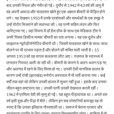
बाद उनकी स्थित और गंभीर हो गई। दुर्योग से 1942 में 43 वर्ष की आयु में
वह अपनी आवाज़ और याददाश्त खोते हुए एक अज्ञात बीमारी से पीड़ित होने
लगे। यह देखकर 1950 में उनके प्रशंसकों और समर्थकों के एक समूह ने
उन्हें योरोप भिजवाने की व्यवस्था की। वह पत्नी सहित लंदन और फिर
आस्ट्रिया गए। वहां वियना में डॉ हेंस हॉफ के साथ एक मेडिकल टीम ने
उनमें ‘पिक्स डिसीज नामक’ बीमारी का पता लगाया। यह एक दुर्लभ और
लाइलाज न्यूरोडीजेनेरेटिव बीमारी थी। जिसमें याददाश्त खोने के साथ-साथ
बोलने पर भी प्रभाव पड़ता है और बोलने की शक्ति चली जाती है। 15
अगस्त 1953 को वह वापस कलकत्ता लौट आए। नज़रुल के स्वास्थ्य में
लगातार गिरावट आती जा रही थी। बीमारी के कारण वे अलग-थलग पड़ गए
और अलगाव में रहने के लिए विवश हो गए। उनकी ऐसी मानसिक हालत के
कारण उन्हें रांची (झारखंड) मनोरोग अस्पताल में भी भर्ती कराया गया। कई
वर्षों तक वहऻ रहे लेकिन उनकी हालत में सुधार नहीं हुआ। इसके बाद उनका
जीवन बहुत कष्टप्रद रहा। उनकी पत्नी उनकी देखभाल करती रहीं।
1962 में प्रमिला देवी की मृत्यु हो गई। यह बहुत पीड़ादायक था। अगले दस
वर्ष इसी दुख और पीड़ा में बीते। लेकिन इन सब परेशानियों बावजूद यह तो
स्पष्ट है कि उनका इतिहास गौरवशाली था। समाज में चेतना प्रसार और
स्वतंत्रता प्राप्ति के लिए उनका अवदान चिरस्मरणीय रहेगा। साहित्य में तो