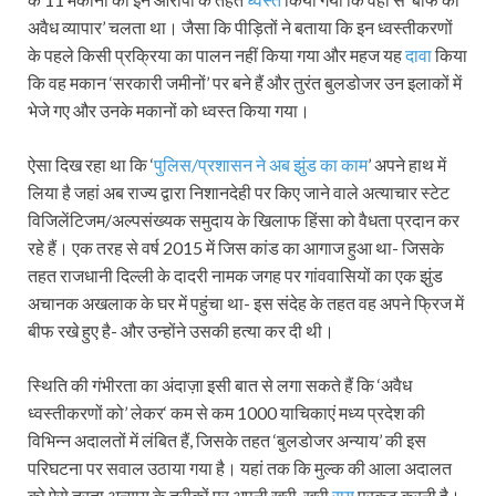
अवैध व्यापार’ चलता था। जैसा कि पीड़ितों ने बताया कि इन ध्वस्तीकरणों
के पहले किसी प्रक्रिया का पालन नहीं किया गया और महज यह
दावा
किया
कि वह मकान ‘सरकारी जमीनों’ पर बने हैं और तुरंत बुलडोजर उन इलाकों में
भेजे गए और उनके मकानों को ध्वस्त किया गया।
ऐसा दिख रहा था कि ‘
पुलिस/प्रशासन ने अब झुंड का काम
’ अपने हाथ में
लिया है जहां अब राज्य द्वारा निशानदेही पर किए जाने वाले अत्याचार स्टेट
विजिलेंटिजम/अल्पसंख्यक समुदाय के खिलाफ हिंसा को वैधता प्रदान कर
रहे हैं। एक तरह से वर्ष 2015 में जिस कांड का आगाज हुआ था- जिसके
तहत राजधानी दिल्ली के दादरी नामक जगह पर गांववासियों का एक झुंड
अचानक अखलाक के घर में पहुंचा था- इस संदेह के तहत वह अपने फ्र‌िज में
बीफ रखे हुए है- और उन्होंने उसकी हत्या कर दी थी।
स्थिति की गंभीरता का अंदाज़ा इसी बात से लगा सकते हैं कि ‘अवैध
ध्वस्तीकरणों को’ लेकर‘ कम से कम 1000 याचिकाएं मध्य प्रदेश की
विभिन्न अदालतों में लंबित हैं, जिसके तहत ‘बुलडोजर अन्याय’ की इस
परिघटना पर सवाल उठाया गया है। यहां तक कि मुल्क की आला अदालत
को ऐसे तुरता अन्याय के तरीकों पर अपनी खरी-खरी
राय
प्रकट करनी है।