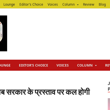
Lounge
Editor’s Choice
Voices
Column
Review
Blog
Junputh
Junputh
OUNGE
EDITOR’S CHOICE
VOICES
COLUMN
RE
’: अब सरकार के प्रस्‍ताव पर कल होगी