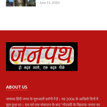
June 15, 2020
ABOUT US
जनपथ
हिंदी जगत के शुरुआती ब्लॉगों में है। यह 2006 के आखिरी दिनों में
शुरू हुआ था। दस वर्ष तक संचालन के बाद “नोटबंदी के खिलाफ़ जनता का