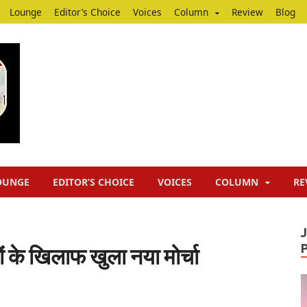
Lounge
Editor’s Choice
Voices
Column
Review
Blog
Junputh
Junputh
OUNGE
EDITOR’S CHOICE
VOICES
COLUMN
RE
ों के खिलाफ खुला नया मोर्चा