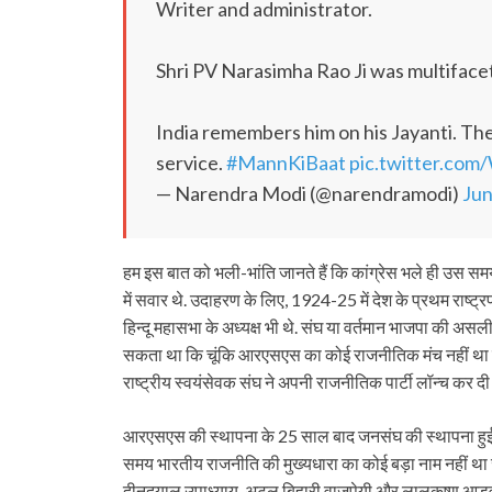
Writer and administrator.
Shri PV Narasimha Rao Ji was multiface
India remembers him on his Jayanti. The 
service.
#MannKiBaat
pic.twitter.co
— Narendra Modi (@narendramodi)
Jun
हम इस बात को भली-भांति जानते हैं कि कांग्रेस भले ही उस समय इक
में सवार थे. उदाहरण के लिए, 1924-25 में देश के प्रथम राष्ट्रपति
हिन्दू महासभा के अध्यक्ष भी थे. संघ या वर्तमान भाजपा की अ
सकता था कि चूंकि आरएसएस का कोई राजनीतिक मंच नहीं था इसलिए
राष्ट्रीय स्वयंसेवक संघ ने अपनी राजनीतिक पार्टी लॉन्च कर द
आरएसएस की स्थापना के 25 साल बाद जनसंघ की स्थापना हुई और
समय भारतीय राजनीति की मुख्यधारा का कोई बड़ा नाम नहीं था ज
दीनदयाल उपाध्याय, अटल बिहारी वाजपेयी और लालकृष्ण आडवाणी जै