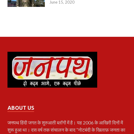
June 15, 2020
ABOUT US
जनपथ
हिंदी जगत के शुरुआती ब्लॉगों में है। यह 2006 के आखिरी दिनों में
शुरू हुआ था। दस वर्ष तक संचालन के बाद “नोटबंदी के खिलाफ़ जनता का