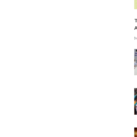
T
A
M