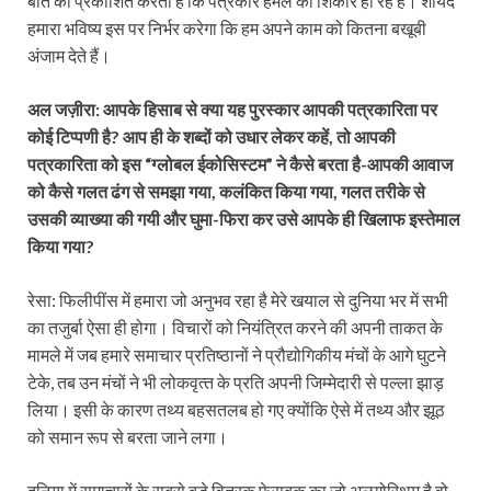
बात को प्रकाशित करता है कि पत्रकार हमले का शिकार हो रहे हैं। शायद
हमारा भविष्य इस पर निर्भर करेगा कि हम अपने काम को कितना बखूबी
अंजाम देते हैं।
अल जज़ीरा: आपके हिसाब से क्‍या यह पुरस्कार आपकी पत्रकारिता पर
कोई टिप्पणी है?
आप ही के शब्दों को उधार लेकर कहें
,
तो आपकी
पत्रकारिता को इस “ग्लोबल ईकोसिस्टम”
ने कैसे बरता है-आपकी आवाज
को कैसे गलत ढंग से समझा गया
,
कलंकित किया गया
, गलत तरीके से
उसकी व्‍याख्‍या की गयी और घुमा-फिरा कर उसे आपके ही खिलाफ इस्‍तेमाल
किया गया
?
रेसा: फिलीपींस में हमारा जो अनुभव रहा है मेरे खयाल से दुनिया भर में सभी
का तजुर्बा ऐसा ही होगा। विचारों को नियंत्रित करने की अपनी ताकत के
मामले में जब हमारे समाचार प्रतिष्‍ठानों ने प्रौद्योगिकीय मंचों के आगे घुटने
टेके, तब उन मंचों ने भी लोकवृत्‍त के प्रति अपनी जिम्‍मेदारी से पल्‍ला झाड़
लिया। इसी के कारण तथ्‍य बहसतलब हो गए क्‍योंकि ऐसे में तथ्‍य और झूठ
को समान रूप से बरता जाने लगा।
दुनिया में समाचारों के सबसे बड़े वितरक फेसबुक का जो अलगोरिथम है वो