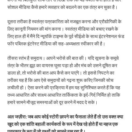
सोशल मीडिया कैसे हमारे व्‍यवहार को बदलने का एक तंत्र बन चुका है।
दूसरा तरीका है स्‍वतंत्र पत्रकारिता को मजबूत करना और प्रौद्योगिकी के
लिए कानूनी नियमन की मांग करना। स्‍वतंत्र मीडिया को बचाए रखने के
लिए हाल ही में मैंने दि न्‍यूयॉर्क टाइम्‍स के पूर्व सीईओ के साथ इंटरनेशनल फंड
फॉर पब्लिक इंटरेस्‍ट मीडिया की सह-अध्‍यक्षता स्‍वीकार की है।
तीसरा स्‍तंभ है समुदाय। आपने भरोसे की बात की। यदि सूचना के समूचे
तंत्र के भीतर झूठ का वायरस घुसा पड़ा हो और मंच को उसने दूषित कर
डाला हो, तो भरोसे की बात आप कैसे कर पाएंगे। तो इससे निपटने का
तरीका यह है कि आप ऐसे समुदायों को गढ़ना शुरू करिए जिनकी सोच
लचीली हो। ऐसा करने की प्रक्रिया में हम यह सुनिश्चित करते हैं कि यह
तथ्‍य आधारित और साक्ष्‍य आ‍धारित तार्किकता के इर्द-गिर्द निर्मित हो ताकि
हमारे सामने मौजूद समस्‍याओं को दूर करने में मदद दे सके।
अल जज़ीरा: जब आप कोई स्‍टोरी छापने का फैसला लेते हैं तो उस वक्‍त क्‍या
खुद को एक शांति बहाली कार्यकर्ता के रूप में देख रहे होते हैं या महज एक
पत्रकार के रूप में जो तथ्‍यों को सामने रख रहा है।