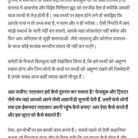
वास्‍तव में आक्रोश और विद्वेष मिश्रित झूठ को तरजीह देता है क्‍योंकि उसकी
चाल तथ्‍यों से तेज़ होती है। जब तथ्‍यों पर बहस होने लगे तो समझिए कि
आपके पास न तो तथ्‍य बचा है, न सत्‍य और न ही भरोसा। ऐसी स्थिति में आप
साझे यथार्थ के भागी नहीं बन सकते, आपके यहां लोकतंत्र नहीं बचेगा और
फिर आप अस्तित्‍व से जुड़ी समस्‍याओं- जैसे जलवायु और कोरोना वायरस-
के साथ कोई सार्थक मानवीय संवाद भी नहीं कर पाएंगे।
कमेटी के फैसले बिलकुल यही रेखांकित किया है, कि हमें तथ्‍यों को अक्षुण्‍ण
रखना होगा और जिन लोगों के कंधों पर तथ्‍यों को अक्षुण्‍ण रखने की जिम्‍मेदारी
है उनके समक्ष आज कहीं ज्‍यादा खतरे मौजूद हैं।
अल जज़ीरा: पत्रकार इसे कैसे दुरुस्‍त कर सकता है
?
फेसबुक और ट्विटर
जैसे मंच जहां आपको अपने जैसी आवाजें ही सुनायी देती हैं
, उसमें फंसे लोगों
तक एक ईमानदार पत्रकार अपनी पहुंच कैसे बनाए
?
आप ऐसा कैसे करते हैं
और इस सूरत को कैसे बदलते हैं
?
रेसा: इन मोर्चों पर हम काफी काम करते हैं। सबसे पहले तो ऐसी कहानियां
करना जो बिलकुल साफ तौर से दिखा सकें कि यह घपला कैसे होता है और