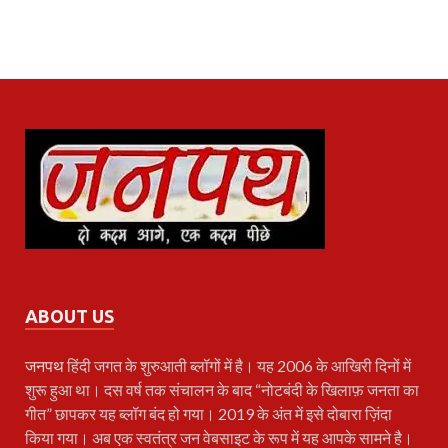
ABOUT US
जनपथ
हिंदी जगत के शुरुआती ब्लॉगों में है। यह 2006 के आखिरी दिनों में
शुरू हुआ था। दस वर्ष तक संचालन के बाद “नोटबंदी के खिलाफ़ जनता का
गीत” छापकर यह ब्लॉग बंद हो गया। 2019 के अंत में इसे दोबारा ज़िंदा
किया गया। अब एक स्वतंत्र जन वेबसाइट के रूप में यह आपके सामने है।