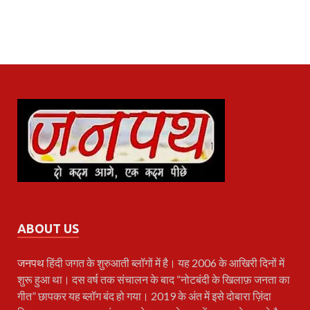
ABOUT US
जनपथ
हिंदी जगत के शुरुआती ब्लॉगों में है। यह 2006 के आखिरी दिनों में
शुरू हुआ था। दस वर्ष तक संचालन के बाद “नोटबंदी के खिलाफ़ जनता का
गीत” छापकर यह ब्लॉग बंद हो गया। 2019 के अंत में इसे दोबारा ज़िंदा