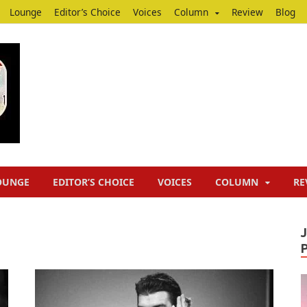
Lounge
Editor’s Choice
Voices
Column
Review
Blog
Junputh
Junputh
OUNGE
EDITOR’S CHOICE
VOICES
COLUMN
RE