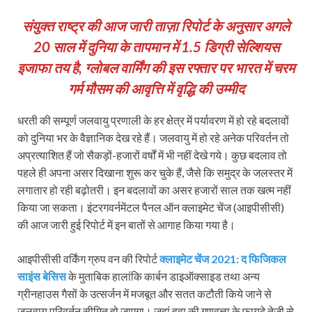
संयुक्त राष्ट्र की आज जारी ताज़ा रिपोर्ट के अनुसार अगले
20 साल में दुनिया के तापमान में 1.5 डिग्री सेल्शियस
इजाफा तय है, ग्लोबल वार्मिंग की इस रफ्तार पर भारत में चरम
गर्म मौसम की आवृत्ति में वृद्धि की उम्मीद
धरती की सम्‍पूर्ण जलवायु प्रणाली के हर क्षेत्र में पर्यावरण में हो रहे बदलावों
को दुनिया भर के वैज्ञानिक देख रहे हैं। जलवायु में हो रहे अनेक परिवर्तन तो
अप्रत्‍याशित हैं जो सैकड़ों-हजारों वर्षों में भी नहीं देखे गये। कुछ बदलाव तो
पहले ही अपना असर दिखाना शुरू कर चुके हैं, जैसे कि समुद्र के जलस्‍तर में
लगातार हो रही बढ़ोतरी। इन बदलावों का असर हजारों साल तक खत्‍म नहीं
किया जा सकता। इंटरगवर्नमेंटल पैनल ऑन क्‍लाइमेट चेंज (आइपीसीसी)
की आज जारी हुई रिपोर्ट में इन बातों से आगाह किया गया है।
आइपीसीसी वर्किंग ग्रुप वन की रिपोर्ट
क्लाइमेट चेंज 2021: द फिजिकल
साइंस बेसिस
के मुताबिक हालांकि कार्बन डाइऑक्साइड तथा अन्य
ग्रीनहाउस गैसों के उत्सर्जन में मजबूत और सतत कटौती किये जाने से
जलवायु परिवर्तन सीमित हो जाएगा। जहां हवा की गुणवत्ता के फायदे तेजी से