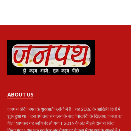
ABOUT US
जनपथ
हिंदी जगत के शुरुआती ब्लॉगों में है। यह 2006 के आखिरी दिनों में
शुरू हुआ था। दस वर्ष तक संचालन के बाद “नोटबंदी के खिलाफ़ जनता का
गीत” छापकर यह ब्लॉग बंद हो गया। 2019 के अंत में इसे दोबारा ज़िंदा
किया गया। अब एक स्वतंत्र जन वेबसाइट के रूप में यह आपके सामने है।