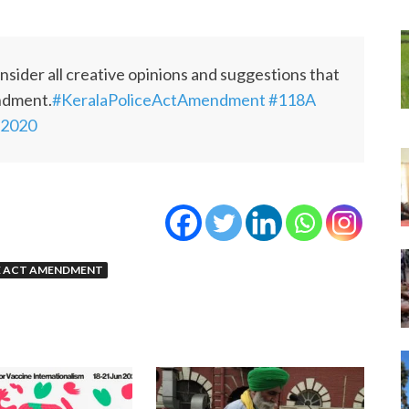
nsider all creative opinions and suggestions that
endment.
#KeralaPoliceActAmendment
#118A
 2020
E ACT AMENDMENT