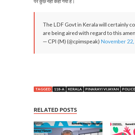
पर कुछ नहीं कहा गया है।
The LDF Govt in Kerala will certainly co
are being aired with regard to this am
— CPI (M) (@cpimspeak)
November 22,
TAGGED
118-A
KERALA
PINARAYI VIJAYAN
POLIC
RELATED POSTS