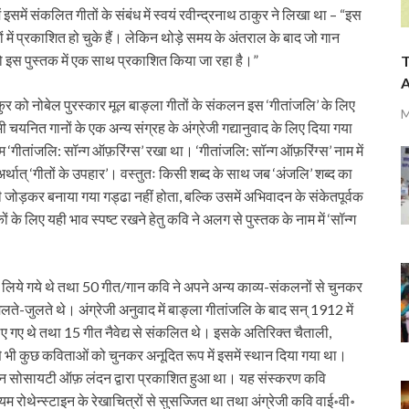
में संकलित गीतों के संबंध में स्वयं रवीन्द्रनाथ ठाकुर ने लिखा था – “इस
 में प्रकाशित हो चुके हैं। लेकिन थोड़े समय के अंतराल के बाद जो गान
को इस पुस्तक में एक साथ प्रकाशित किया जा रहा है।”
T
A
ाकुर को नोबेल पुरस्कार मूल बाङ्ला गीतों के संकलन इस ‘गीतांजलि’ के लिए
M
ी चयनित गानों के एक अन्य संग्रह के अंग्रेजी गद्यानुवाद के लिए दिया गया
‘गीतांजलि: सॉन्ग ऑफ़रिंग्स’ रखा था। ‘गीतांजलि: सॉन्ग ऑफ़रिंग्स’ नाम में
ै अर्थात् ‘गीतों के उपहार’। वस्तुतः किसी शब्द के साथ जब ‘अंजलि’ शब्द का
ी जोड़कर बनाया गया गड्ढा नहीं होता, बल्कि उसमें अभिवादन के संकेतपूर्वक
 के लिए यही भाव स्पष्ट रखने हेतु कवि ने अलग से पुस्तक के नाम में ‘सॉन्ग
गीत लिये गये थे तथा 50 गीत/गान कवि ने अपने अन्य काव्य-संकलनों से चुनकर
लते-जुलते थे। अंग्रेजी अनुवाद में बाङ्ला गीतांजलि के बाद सन् 1912 में
िए गए थे तथा 15 गीत नैवेद्य से संकलित थे। इसके अतिरिक्त चैताली,
से भी कुछ कविताओं को चुनकर अनूदित रूप में इसमें स्थान दिया गया था।
ियन सोसायटी ऑफ़ लंदन द्वारा प्रकाशित हुआ था। यह संस्करण कवि
यम रोथेन्स्टाइन के रेखाचित्रों से सुसज्जित था तथा अंग्रेजी कवि वाई॰वी॰