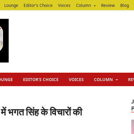
Lounge
Editor’s Choice
Voices
Column
Review
Blog
Junputh
Junputh
OUNGE
EDITOR’S CHOICE
VOICES
COLUMN
RE
में भगत सिंह के विचारों की