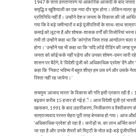
1947 के सत्ता हस्तान्तरण या आकारिक आजादी के बाद जनता क
समृद्धि व खुशियाली का एक नया दौर शुरू होगा। लेकिन मात्र कुछ 
प्रतिनिधि नहीं हैं। उन्होंने देश व जनता के विकास की जो 
गया कि वे बड़े जमीन्दारों व बड़े पूंजीपतियों के साथ-साथ साम्र
कमाई को लूटना है और शोषक-शासक वर्गों की तिजोरियां भरना 
तभी तो उन्होंने कहा था कि ‘कांग्रेस जिस तरह आन्दोलन चला 
होगा।’ उन्होंनेे यह भी कहा था कि ‘यदि लाॅर्ड रीडिंग की जगह प
जनता को कोई फर्क नहीं पड़ेगा और उनका शोषण-दमन जारी रहेगा
शासन पर बैठेंगे, वे ‘विदेशी पूंजी को अधिकाधिक प्रवेश’ देंगे और 
कहा कि ’निकट भविष्य में बहुत शीघ्र हम उस वर्ग और उसके नेता
रिश्ता नहीं रह जायेगा।’
सचमुच ‘आजाद भारत’ के विकास की गति इसी प्रकार रही है। 1947
बढ़कर करीब 15 हजार हो गई हंै। आज विदेशी पूंजी एवं भारतीय द
खासकर, 1991 के बाद उदारीकरण, निजीकरण व वैश्वीकरण की ज
साम्राज्यवाद परस्त चेहरा पूरी तरह बेनकाब हो गया। आज औद्योगिक 
‘अधिकाधिक प्रवेश’ हो रहा है। करोड़ों रू. का लाभ अर्जित करने
जा रहा है और उनके शेयरों को मिट्टी के मोल बड़े-बड़े पूंजीपतियों 