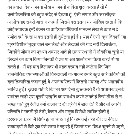
का हवाला देकर अपना लेख या अपनी कविता शुरू करता है तो मैं
क्रांतिकारिता को बहुत संदेह से देखता हूं- ऐसी सपाट और सरलीकृत
आलोचनाएं सबसे आसान काम हैं जिसमें बस इतना भर जोखिम रहता है कि
कोई संपादक इन्हें बेकार या वाहियात पंक्तियां मानकर लेख से काट न दे।
रंजीत वर्मा के साथ बस इतनी ही दुर्घटना हुई है। यहां मैं ऐसी ‘क्रांतिकारी’ या
‘प्रगतिशील’ मुद्रा वाले उन लेखों और लेखकों की याद नहीं दिलाऊंगा,
जिन्होंने जीवन का प्रथम अवसर आते ही उन संस्थानों में नौकरियां चुनीं या
लिखने का काम किया जिनकी वे तब या अब आलोचना किया करते थे या
करते हैं। मैं यह याद दिलाकर भी वक़्त बरबाद नहीं करूंगा कि जिन
राजनीतिक व्यवस्थाओं की विरुदावली गा-गाकर हमारे बहुत सारे कवियों की
क्रांतिकारिता जवान हुई, वे अपने चरित्र में कितनी भयावह और अमानवीय
साबित हुईं। ख़तरा यही है कि जब आप ऐसा कुछ करते हैं तो अचानक इसके
समांतर खड़ी उस दूसरी प्रवृत्ति का समर्थन करने लगते हैं जिसे ठीक से न
समझ पाते हुए रंजीत वर्मा कलावाद की श्रेणी में डाल देते हैं और जो अपनी
परिणति में उतनी ही ठंडी, बेजान और मनुष्य विरोधी साबित होती है।
दरअसल कहना मैं सिर्फ इतना चाहता हूं कि हम कई तरह की क्षत-विक्षत
सच्चाइयों से घिरे एक ऐसे समय में रह रहे हैं जिसमें पक्ष-विपक्ष चुनने से पहले,
किसी रचना को श्रेष्ठ या कमतर बताने से पहले, हमें अपनी कसौटियां तय