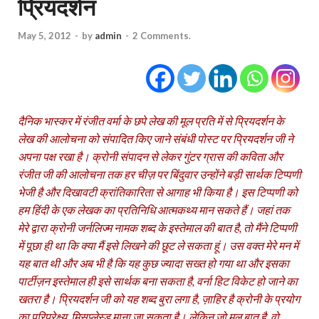
प्रियदर्शन
May 5, 2012
-
by
admin
-
2 Comments.
दैनिक भास्‍कर में रंजीत वर्मा के छपे लेख की मूल प्रति में से प्रियदर्शन के
लेख की आलोचना को संपादित किए जाने संबंधी पोस्‍ट पर प्रियदर्शन जी ने
अपना पक्ष रखा है। क्रोनी संपादन से लेकर गुंटर ग्रास की कविता और
रंजीत जी की आलोचना तक हर चीज़ पर बिंदुवार उन्‍होंने बड़ी सार्थक टिप्‍पणी
भेजी है और दिखावटी क्रांतिकारिता से आगाह भी किया है। इस टिप्‍पणी को
हम हिंदी के एक लेखक का प्रतिनिधि आत्‍मकथ्‍य मान सकते हैं। जहां तक
मेरे द्वारा क्रोनी जर्नलिज्‍म नामक शब्‍द के इस्‍तेमाल की बात है, तो मैंने टिप्‍पणी
में पूछा ही था कि क्‍या मैं इसे लिखने की छूट ले सकता हूं। उस वक्‍त मेरे मन में
यह बात थी और अब भी है कि यह कुछ ज्‍यादा सख्‍त हो गया था और इसका
पार्टीज़न इस्‍तेमाल ही इसे सार्थक बना सकता है, वर्ना हिट विकेट हो जाने का
खतरा है। प्रियदर्शन जी को यह शब्‍द बुरा लगा है, ज़ाहिर है क्रोनी के प्रयोग
का परिप्रेक्ष्‍य मिसप्‍लेस्‍ड माना जा सकता है। लेकिन जो मूल बात है, वो