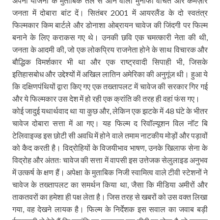
अपनी योजना के मुताबिक तेल से आने वाला मुनाफा वंचित और कमज़ोर
जनता में दोबारा बांट दें। सितंबर 2001 में आयरलैंड के दो स्वतंत्र
फिल्मकार किम बार्टले और डोनाशा ओब्रायन चावेज की जिंदगी पर फिल्म
बनाने के लिए कराकस गए थे। उनकी छवि एक चमत्कारी नेता की थी,
जनता के आदमी की, जो एक लोकप्रिय राजनेता होने के साथ विचारक और
बौद्धिक विमर्शकार भी था और एक राष्ट्रवादी सिपाही भी, जिसके
इतिहासबोध और उद्देश्यों में अखिल लातिन अमेरिका की अनुगूंज थी। हुआ ये
कि दक्षिणपंथियों द्वारा किए गए एक तख्तापलट में चावेज की सरकार गिर गई
और ये फिल्मकार उस देश में हो रही एक क्रांति की तरह ही वहां फंस गए।
कोई जादुई यथार्थवाद था या कुछ और, लेकिन एक झटके में 48 घंटे के भीतर
चावेज दोबारा सत्ता में आ गए। यह फिल्म द रिवॉल्यूशन विल नॉट बि
टेलिवाइज्ड इस छोटी सी अवधि में होने वाले तमाम नाटकीय मोड़ों और पड़ावों
को कैद करती है। विद्रोहियों के विजयीभाव भाषण, उनके खिलाफ सेना के
विद्रोह और अंततः चावेज की सत्ता में वापसी इस उत्तेजक सेलुलाइड अनुभव
में उत्कर्ष के क्षण हैं। अपेक्षा के मुताबिक निजी स्वामित्व वाले टीवी स्टेशनों ने
चावेज के तख्तापलट का समर्थन किया था, जैसा कि मीडिया अमीरों और
ताकतवरों का हमेशा ही पक्ष लेता है। जिस तरह से खबरों को उस वक्त लिखा
गया, वह देखने लायक है। फिल्म के निर्देशक इस सवाल का जवाब बड़ी