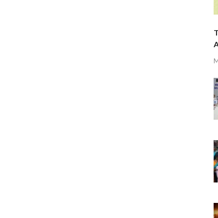
T
A
M