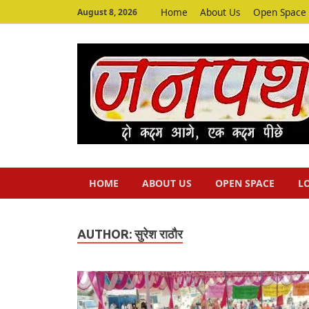
Home
About Us
Open Space
August 8, 2026
HOME
ABOUT US
OPEN SPACE
L
AUTHOR:
सुरेश राठौर