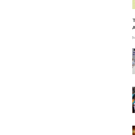
T
A
M