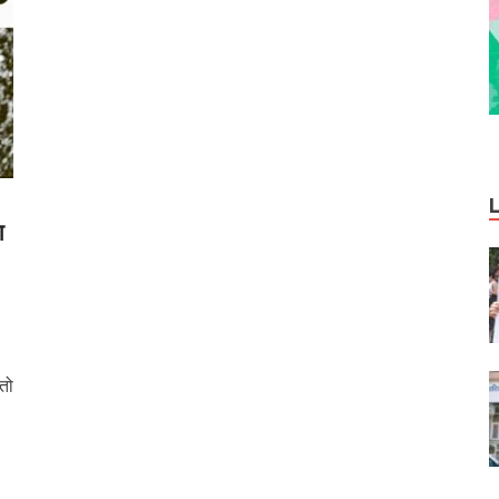
श
।
 तो