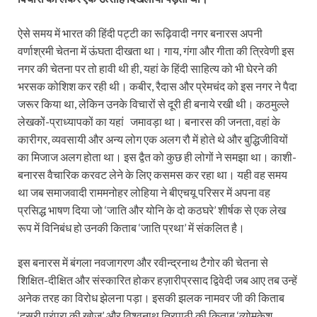
ऐसे समय में भारत की हिंदी पट्टी का रूढ़िवादी नगर बनारस अपनी
वर्णाश्रमी चेतना में ऊंघता दीखता था। गाय, गंगा और गीता की त्रिवेणी इस
नगर की चेतना पर तो हावी थी ही, यहां के हिंदी साहित्य को भी घेरने की
भरसक कोशिश कर रही थी। कबीर, रैदास और प्रेमचंद को इस नगर ने पैदा
जरूर किया था, लेकिन उनके विचारों से दूरी ही बनाये रखी थी। कठमुल्ले
लेखकों-प्राध्यापकों का यहां जमावड़ा था। बनारस की जनता, वहां के
कारीगर, व्यवसायी और अन्य लोग एक अलग रौ में होते थे और बुद्धिजीवियों
का मिजाज अलग होता था। इस द्वैत को कुछ ही लोगों ने समझा था। काशी-
बनारस वैचारिक करवट लेने के लिए कसमस कर रहा था। यही वह समय
था जब समाजवादी राममनोहर लोहिया ने बीएचयू परिसर में अपना वह
प्रसिद्ध भाषण दिया जो ‘जाति और योनि के दो कठघरे’ शीर्षक से एक लेख
रूप में विनिबंध हो उनकी किताब ‘जाति प्रथा’ में संकलित है।
इस बनारस में बंगला नवजागरण और रवीन्द्रनाथ टैगोर की चेतना से
शिक्षित-दीक्षित और संस्कारित होकर हज़ारीप्रसाद द्विवेदी जब आए तब उन्हें
अनेक तरह का विरोध झेलना पड़ा। इसकी झलक नामवर जी की किताब
‘दूसरी परंपरा की खोज’ और विश्वनाथ त्रिपाठी की किताब ‘व्योमकेश