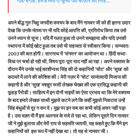
गाहे-बगाहे: हम हैं मता-ए-कूचा-ओ-बाज़ार की तरह…
अपने बौद्ध गुरु भिक्षु जगदीश कश्यप के बाद मैंने नामवर जी को ही इतना उदार
देखा कि उनके मंतव्य पर भी यदि कोई आपत्ति की, प्रतिरोध किया तब उसे
उनने ध्यान से सुना। यदि मैं गलत हुआ तो उनने समझाया और यदि उनकी
स्थापना में कोई खोट हुआ तब उसे भी सहजता से स्वीकार किया। सम्भवतः
2003 की बात होगी। सारनाथ में ‘संगमन’ का आयोजन था। हिंदी कथा-
विधा पर चर्चा हो रही थी, विषय पूरा-पूरा याद नहीं आ रहा। अपने वक्तव्य के
दौरान मैंने उनके भाई काशीनाथ सिंह की दो कहानियों ‘चोट’ और ‘सुख’ को
कठघरे में लाने की कोशिश की। मेरी नज़र में ‘चोट’ सामंतवादी मिजाज की
कहानी है और ‘सुख’ मशहूर रूसी लेखक चेखव की एक प्रसिद्ध कहानी की
फूहड़ पैरोडी। साहित्य में इन दोनों भाइयों का ऐसा प्रभाव था कि मेरे वक्तव्य
के बाद हमारे लेखक साथी मुझसे कटने लगे कि कहीं मुझसे निकटता उन्हें
सिंह बंधुओं से दूर न कर दे। मुझ पर इन सब का कभी कोई असर नहीं पड़ा
है। उस वक़्त भी मैं इस अलगाव के मजे ले रहा था, लेकिन दूसरे दिन नामवर
जी ने मुझे बुलाया और मेरी राय से सहमति जतायी, यह कहते हुए कि मैंने इन
कहानियों को इस रूप में नहीं देखा था। तो यह थे नामवर जी।