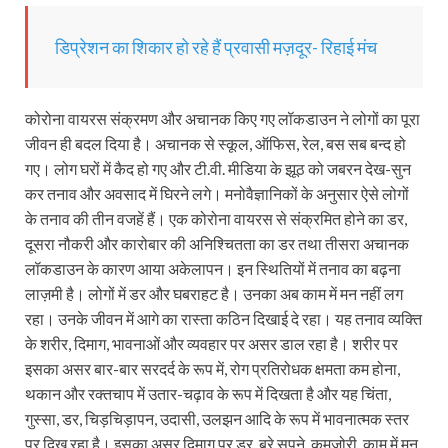
डिप्रेशन का शिकार हो रहे हैं प्रवासी मज़दूर- रिहाई मंच
कोरोना वायरस संक्रमण और अचानक किए गए लॉकडाउन ने लोगों का पूरा
जीवन ही बदल दिया है। अचानक से स्कूल, ऑफिस, रेल, बस सब बन्द हो
गए। लोग घरों में कैद हो गए और टी.वी. मीडिया के झूठ को जबरन देख-सुन
कर तनाव और अवसाद में घिरने लगे। मनोवैज्ञानिकों के अनुसार ऐसे लोगों
के तनाव की तीन वजहें हैं। एक कोरोना वायरस से संक्रमित होने का डर,
दूसरा नौकरी और कारोबार की अनिश्चितता का डर तथा तीसरा अचानक
लॉकडाउन के कारण आया अकेलापन। इन स्थितियों में तनाव का बढ़ना
लाज़मी है। लोगों में डर और घबराहट है। उनका अब काम में मन नहीं लग
रहा। उनके जीवन में आगे का रास्ता कठिन दिखाई दे रहा। यह तनाव व्यक्ति
के शरीर, दिमाग, भावनाओं और व्यवहार पर असर डाल रहा है। शरीर पर
इसका असर बार-बार सरदर्द के रूप में, रोग प्रतिरोधक क्षमता कम होना,
थकान और रक्तचाप में उतार-चढ़ाव के रूप में दिखता है और यह चिंता,
गुस्सा, डर, चिड़चिड़ापन, उदासी, उलझन आदि के रूप में भावनात्मक स्तर
पर दिख रहा है। इसका असर दिमाग पर डर, बुरे सपने, कमजोरी, काम में मन