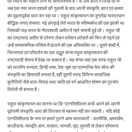
एवं स्थान का संज्ञान लेना भी अत्यावश्यक है। वो उस काल में लिख रहे थे
जब एक नया भारत दशकों की गुलामी के बाद अपनी संस्कृति, ज्ञान एवं क्षमता
का दृढ़तापूर्वक दावा कर रहा था। राहुल सांकृत्यायन का दुर्ग्राह्य भावप्रधान
बौद्धिक जगत् संभवतः नई अंगड़ाई लेते भारत के भविष्यबोध की एक झांकी था
जिसकी जड़ भारत के गौरवशाली अतीत में गहरे समायी हुई थी। राहुल जी
का राष्ट्रवाद अतीत से प्रेरणा लेकर वर्तमान धरोहरों को फिर से गढ़ने एवं
उन्हें समसामयिक परिवेश में ढालने की एक अभिव्यक्ति था। दूसरे शब्दों में,
निरन्तरता एवं परिवर्तन का एक अद्भुत संगम राहुल सांकृत्यायन की
राष्ट्रवादी चेतना में देखा जा सकता है। यह संगम जहां एक तरफ राहुल जी
को भारतीय सभ्यता, हिन्दी भाषा, वेश-भूषा एवं पारम्परिक मेल जोल की
संस्कृति का हिमायती बनाता है, वहीं दूसरी तरफ विभिन्न सामाजिक
कुरीतियों जैसे बाल-विवाह तथा जाति एवं वर्ग आधारित शोषण का पुरजोर
विरोधी भी बनाता है।
राहुल सांकृत्यायन का मानना था कि ‘प्रगतिशीलता कभी अपने को अपनी
पूर्वगामी संस्कृति-धारा की विरासत से महरूम नहीं कर सकती। यदि कोई
प्रगतिशीलता के नाम पर हमारे पुराने अमर कलाकारों – वाल्मीकि, अश्वघोष,
कालीदास, भवभूति, बाण, सरहपा, जायसी, सूर, तुलसी से लेकर प्रेमचन्द