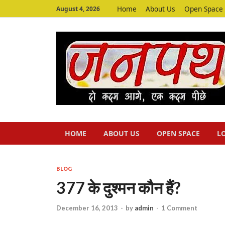
Home
About Us
Open Space
August 4, 2026
HOME
ABOUT US
OPEN SPACE
L
BLOG
377 के दुश्मन कौन हैं?
December 16, 2013
-
by
admin
-
1 Comment