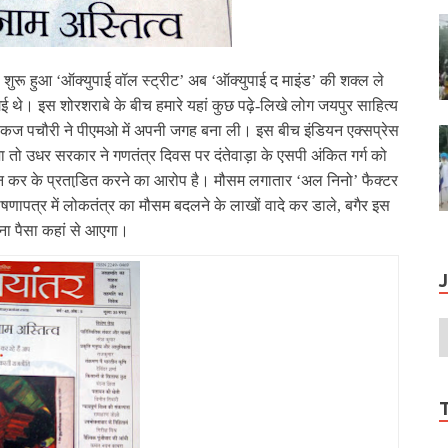
हुआ ‘ऑक्‍युपाई वॉल स्‍ट्रीट’ अब ‘ऑक्‍युपाई द माइंड’ की शक्‍ल ले
ई थे। इस शोरशराबे के बीच हमारे यहां कुछ पढ़े-लिखे लोग जयपुर साहित्‍य
धर पंकज पचौरी ने पीएमओ में अपनी जगह बना ली। इस बीच इंडियन एक्‍सप्रेस
़ा तो उधर सरकार ने गणतंत्र दिवस पर दंतेवाड़ा के एसपी अंकित गर्ग को
्‍न कर के प्रताडि़त करने का आरोप है। मौसम लगातार ‘अल निनो’ फैक्‍टर
 घोषणापत्र में लोकतंत्र का मौसम बदलने के लाखों वादे कर डाले, बगैर इस
ना पैसा कहां से आएगा।