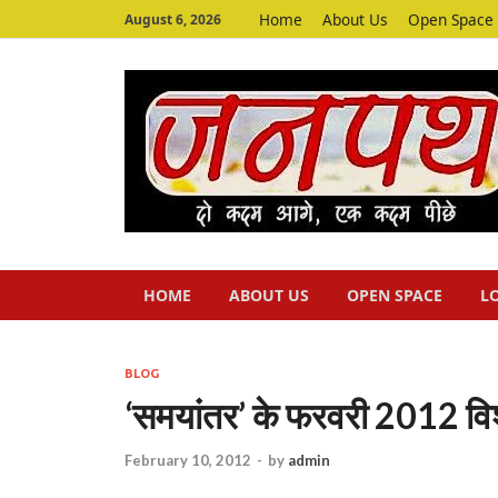
Home
About Us
Open Space
August 6, 2026
HOME
ABOUT US
OPEN SPACE
L
BLOG
‘समयांतर’ के फरवरी 2012 वि
February 10, 2012
-
by
admin