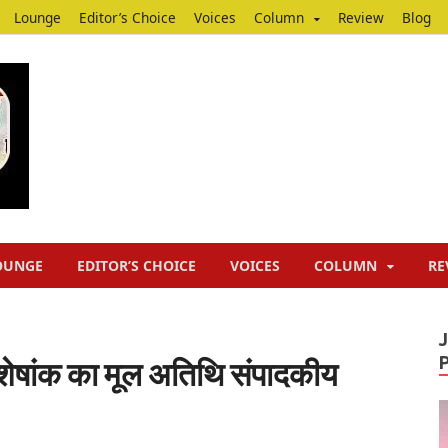
Lounge
Editor’s Choice
Voices
Column
Review
Blog
Junputh
Junputh
OUNGE
EDITOR’S CHOICE
VOICES
COLUMN
RE
शेषांक का मूल अतिथि संपादकीय