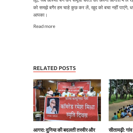
लूट जब आस्‍था बन कर समूची धरती को अपनी आगोश में ले रही
को समझे बगैर हम चाहे कुछ कर लें, खुद को बचा नहीं पाएंगे,
आपका।
Read more
RELATED POSTS
आगरा: दुनिया की बदलती तस्वीर और
सीतामढ़ी: गांव 