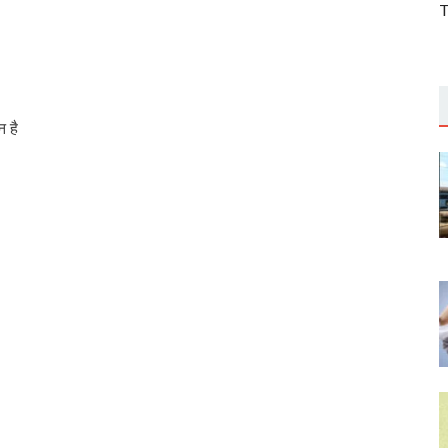
T
 है