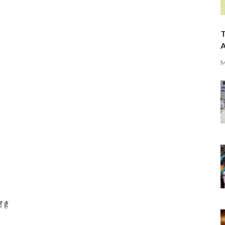
T
A
M
हैं