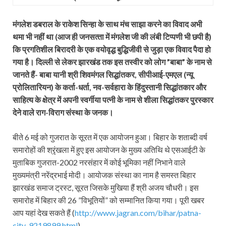
मंगलेश डबराल के राकेश सिन्‍हा के साथ मंच साझा करने का विवाद अभी
थमा भी नहीं था (आज ही जनसत्‍ता में मंगलेश जी की लंबी टिप्‍पणी भी छपी है)
कि प्रगतिशील बिरादरी के एक वयोवृद्ध बुद्धिजीवी से जुड़ा एक विवाद पैदा हो
गया है। दिल्‍ली से लेकर झारखंड तक इस तस्‍वीर को लोग ”बाबा” के नाम से
जानते हैं- बाबा यानी श्री शिवमंगल सिद्धांतकर, सीपीआई-एमएल (न्‍यू
प्रोलितारियन) के कर्ता-धर्ता, नव-सर्वहारा के हिंदुस्‍तानी सिद्धांतकार और
साहित्‍य के क्षेत्र में अपनी स्‍वर्गीया पत्‍नी के नाम से शीला सिद्धांतकर पुरस्‍कार
देने वाले राग-विराग संस्‍था के जनक।
बीते 6 मई को गुजरात के सूरत में एक आयोजन हुआ। बिहार के शताब्‍दी वर्ष
समारोहों की श्रृंखला में हुए इस आयोजन के मुख्‍य अतिथि थे एसआईटी के
मुताबिक गुजरात-2002 नरसंहार में कोई भूमिका नहीं निभाने वाले
मुख्‍यमंत्री नरेंद्रभाई मोदी। आयोजक संस्‍था का नाम है समस्‍त बिहार
झारखंड समाज ट्रस्‍ट, सूरत जिसके मुखिया हैं श्री अजय चौधरी। इस
समारोह में बिहार की 26 ”विभूतियों” को सम्‍मानित किया गया। पूरी खबर
आप यहां देख सकते हैं (
http://www.jagran.com/bihar/patna-
city-9219899.html
)