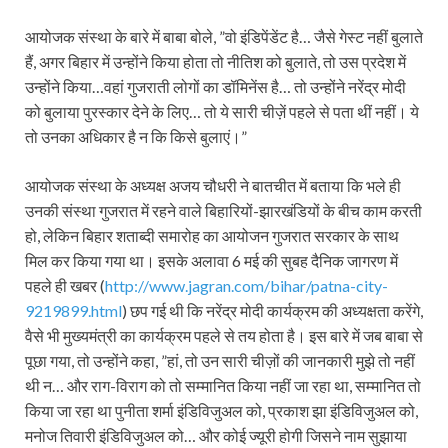
आयोजक संस्‍था के बारे में बाबा बोले, ”वो इंडिपेंडेंट है… जैसे गेस्‍ट नहीं बुलाते
हैं, अगर बिहार में उन्‍होंने किया होता तो नीतिश को बुलाते, तो उस प्रदेश में
उन्‍होंने किया…वहां गुजराती लोगों का डॉमिनेंस है… तो उन्‍होंने नरेंद्र मोदी
को बुलाया पुरस्‍कार देने के लिए… तो ये सारी चीज़ें पहले से पता थीं नहीं। ये
तो उनका अधिकार है न कि किसे बुलाएं।”
आयोजक संस्‍था के अध्‍यक्ष अजय चौधरी ने बातचीत में बताया कि भले ही
उनकी संस्‍था गुजरात में रहने वाले बिहारियों-झारखंडियों के बीच काम करती
हो, लेकिन बिहार शताब्‍दी समारोह का आयोजन गुजरात सरकार के साथ
मिल कर किया गया था। इसके अलावा 6 मई की सुबह दैनिक जागरण में
पहले ही खबर (
http://www.jagran.com/bihar/patna-city-
9219899.html
) छप गई थी कि नरेंद्र मोदी कार्यक्रम की अध्‍यक्षता करेंगे,
वैसे भी मुख्‍यमंत्री का कार्यक्रम पहले से तय होता है। इस बारे में जब बाबा से
पूछा गया, तो उन्‍होंने कहा, ”हां, तो उन सारी चीज़ों की जानकारी मुझे तो नहीं
थी न… और राग-विराग को तो सम्‍मानित किया नहीं जा रहा था, सम्‍मानित तो
किया जा रहा था पुनीता शर्मा इंडिविजुअल को, प्रकाश झा इंडिविजुअल को,
मनोज तिवारी इंडिविजुअल को… और कोई ज्‍यूरी होगी जिसने नाम सुझाया