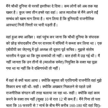
मैंने चौथी दुनिया से परसों इस्‍तीफा दे दिया। कम लोगों को अब तक यह
खबर है। कुल जमा तीन हफ्ते रहा वहां। आज व्‍यालोक से मैंने अपने तईं
सम्‍बंध को खत्‍म मान लिया है। मान लिया है कि बुनियादी राजनीतिक
आस्‍थाएं निजी रिश्‍तों पर भारी पड़ती हैं।
वहां हुआ क्‍या आखिर। वहां पहुंच कर जाना कि चौथी दुनिया के संपादक
को छोड़ संपादकीय टीम पर वास्‍तव में संघियों ने कब्‍जा कर लिया था। एक
एबीवीपी का जेएनयू में पूर्व अध्‍यक्ष तो दूसरा पूर्व सचिव। मुझसे संतोष
भारतीय ने पूछा था कि तुम वामपंथी तो नहीं। बात हंसी में उड़ गई थी। मैं
नहीं जानता कि उन तीनों से (व्‍यालोक समेत) नियुक्ति के वक्‍त यह पूछा
गया था या नहीं कि वे दक्षिणपंथी तो नहीं।
मैं वहां से क्‍यों चला आया। क्‍योंकि बहुमत की प्रतिगामी राजनीति वहां मुझे
शिकार बना रही थी- सही। क्‍योंकि अखबार निकलने से पहले उसे
राजनीतिक संगठन की तरह चलाया जा रहा था- सही। क्‍योंकि वहां काम
करने के वक्‍त तय नहीं (सुबह 10 से रात 12 भी कम हैं। मैंने गिना तो पता
चला कि 16 फरवरी से 7 मार्च के बीच मैंने करीब 160-180 घंटे वहां दिए)-