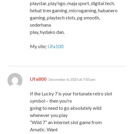
playstar, play’ngo, maja sport, digital tech,
hebat tren gaming, microgaming, habanero
gaming, playtech slots, pg smooth,
sederhana
play, hydako dan.
My site;
Ufa100
says:
Ufa800
December 4, 2025 at 7:05 pm
If the Lucky 7 is your fortunate retro slot
symbol – then you’re
going to need to go absolutely wild
whenever you play
“Wild 7” an internet slot game from
Amatic. Want