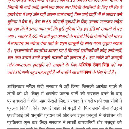
जितनी भी बातें कहीं, उनमें एक अहम बात विदेशी कंपनियों के लिए थी कि वे
हमारे देश में आएं और यही अपना माल बनाएं, फिर चाहे कहीं भी ले जाकर उसे
दुनिया में बेच दें। देश के 65 फीसदी युवाओं के लिए उनका पलटकर संदेश
यह रहा कि वे इतना काम करें कि पूरी दुनिया ‘मेड इन इंडिया’ उत्‍पादों से पट
जाए। ज़ाहिर है, 65 फीसदी युवा आबादी के भरोसे विदेशी कंपनियों को भारत
में उत्‍पादन का न्‍योता देना यहां के श्रम कानूनों के साथ गहरा जुड़ाव रखता
है। प्रधानमंत्री का सीधा आशय यह है कि यहां श्रमिकों की कोई कमी नहीं,
बस माल बनाने वाली बाहरी ताकतों की ज़रूरत है। इस न्‍योते की कानूनी
और तथ्‍यात्‍मक पृष्‍ठभूमि को समझने के लिए
अभिषेक रंजन सिंह
की यह
त्‍वरित टिप्‍पणी बहुत महत्‍वपूर्ण है जो उन्‍होंने खास
जनपथ
के लिए भेजी है।
,
आख़िरकार नरेंद्र मोदी सरकार ने वही किया
जिसकी आशंका पहले से
लोगों को थी. केंद्र में भारतीय जनता पार्टी की सरकार बनने के बाद
प्रधानमंत्री ने तीन अहम फैसले लिए. सरकार ने सबसे पहले रक्षा सौदों में
प्रत्यक्ष विदेशी निवेश (एफडीआई) को मंजूरी दी. फिर उसने बीमा क्षेत्र में
एफडीआई की अनुमति प्रदान की और अब श्रम क़ानूनों में संशोधन की
प्रक्रिया शुरू कर केंद्र सरकार ने लाखों कर्मचारियों और मज़दूरों को