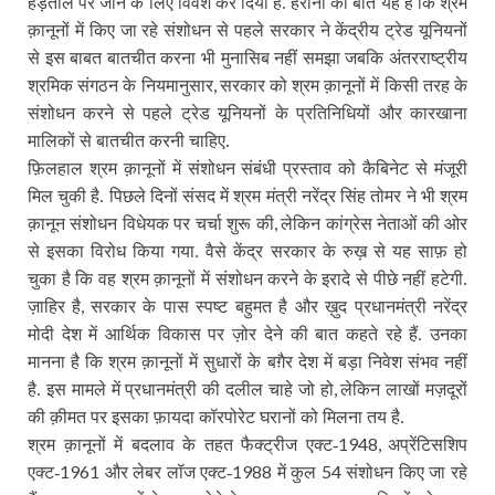
हड़ताल पर जाने के लिए विवश कर दिया है. हैरानी की बात यह है कि श्रम
क़ानूनों में किए जा रहे संशोधन से पहले सरकार ने केंद्रीय ट्रेड यूनियनों
से इस बाबत बातचीत करना भी मुनासिब नहीं समझा जबकि अंतरराष्ट्रीय
,
श्रमिक संगठन के नियमानुसार
सरकार को श्रम क़ानूनों में किसी तरह के
संशोधन करने से पहले ट्रेड यूनियनों के प्रतिनिधियों और कारखाना
मालिकों से बातचीत करनी चाहिए.
फ़िलहाल श्रम क़ानूनों में संशोधन संबंधी प्रस्ताव को कैबिनेट से मंजूरी
मिल चुकी है. पिछले दिनों संसद में श्रम मंत्री नरेंद्र सिंह तोमर ने भी श्रम
,
क़ानून संशोधन विधेयक पर चर्चा शुरू की
लेकिन कांग्रेस नेताओं की ओर
से इसका विरोध किया गया. वैसे केंद्र सरकार के रुख़ से यह साफ़ हो
चुका है कि वह श्रम क़ानूनों में संशोधन करने के इरादे से पीछे नहीं हटेगी.
,
ज़ाहिर है
सरकार के पास स्पष्ट बहुमत है और ख़ुद प्रधानमंत्री नरेंद्र
मोदी देश में आर्थिक विकास पर ज़ोर देने की बात कहते रहे हैं. उनका
मानना है कि श्रम क़ानूनों में सुधारों के बग़ैर देश में बड़ा निवेश संभव नहीं
,
है. इस मामले में प्रधानमंत्री की दलील चाहे जो हो
लेकिन लाखों मज़दूरों
की क़ीमत पर इसका फ़ायदा कॉरपोरेट घरानों को मिलना तय है.
1948,
श्रम क़ानूनों में बदलाव के तहत फैक्ट्रीज एक्ट-
अप्रेंटिसशिप
1961
1988
54
एक्ट-
और लेबर लॉज एक्ट-
में कुल
संशोधन किए जा रहे