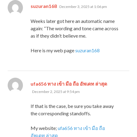
says:
suzuran168
December 3, 2025 at 1:06 pm
Weeks later got here an automatic name
again: “The wording and tone came across
as if they didn’t believe me.
Here is my web page
suzuran168
says:
ufa656 ทาง เข้า มือ ถือ อัพเดท ล่าสุด
December 2, 2025 at 9:54 pm
If that is the case, be sure you take away
the corresponding standoffs.
My website;
ufa656 ทาง เข้า มือ ถือ
อัพเดท ล่าสุด