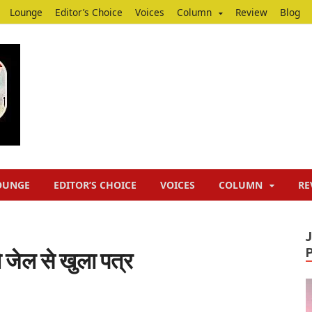
Lounge
Editor’s Choice
Voices
Column
Review
Blog
Junputh
Junputh
OUNGE
EDITOR’S CHOICE
VOICES
COLUMN
RE
 जेल से खुला पत्र