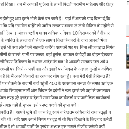
T
नहीं दिखा। तब भी आपकी पुलिस के हाथों पिटती ग्रामीण महिलाएं और क्षेत्र
 होते हुए आप इतने भोले कैसे बन जाते हैं। यहां मैं आपको याद दिला दूूं कि
ि यदि ग्रामीण चाहेंगे तो जमीन सरकार वापस ले लेगी लेकिन दो महीने से
नहीं लिया। अंतरराष्‍ट्रीय मानव अधिकार दिवस 10 दिसम्बर को नैनीसार
के व्यक्ति के हस्ताक्षरों से एक ज्ञापन जिलाधिकारी के द्वारा आपको भेजा
ं इसे भी क्या लोगों की सहमति कहेंगे? आपकी शह पर बिना लीज पट्टा निर्गत
ामीणों के रास्ते, पानी पर कब्जा, वहां बुरांस, काफल के पेड़ों का दोहन देखकर
ा सीनियर डिविजन के स्थगन आदेश के बाद भी आपकी सरकार उस अवैध
्तराखण्डी पर, जिसे आपकी शह और इशारे पर जिंदल के अज्ञात गुण्डों व कथित
ै कि मैं अपने विचारों का आप पर थोप रहा हूूॅं। क्या मेरी ऐसी हैसियत है?
 पर रोकने के बाद भी वहां पहुंची 400 के आसपास जनता के समक्ष वहां एक
, तो आपके सिपहसालारों और जिंदल के दबंगों ने उस झण्डे को वहां से उतारकर
स तरह पूरे प्रदेश व देश में सामाजिक कार्यकर्ता व राजनीतिक कार्यकर्ता
समझ नहीं है, कृपया इसे स्पष्‍ट करने की कृपा करें।
िपरीत है। आपने भूमि की जांच हेतु स्वयं वरिष्‍ठतम अधिकारी राधा रतूड़ी व
ित की थी।यदि आप अपने निर्णय पर दृढ़ थे तो फिर दिखाने के लिए वह कमेटी
ै तो आपकी पार्टी के प्रदेश अध्यक्ष इस मामले में जाॅंच कमेटी क्यों