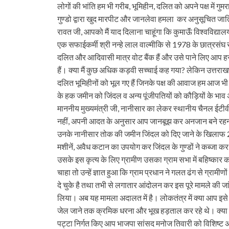
लोगों की भांति हम भी गरीब, भूमिहीन, दलित को अपने पक्ष में गु
गुण्डो द्वारा खुद मारपीट और जानलेवा हमला कर अनुसूचित जाति 
रावत जी, आपको मैं याद दिलाना चाहूंगा कि कुमाऊॅं विश्‍वविद्या
एक सफाईकर्मी श्री नन्हे लाल वाल्‍मीकि से 1978 के छात्र
दलित और आदिवासी मात्र वोट बैंक हैं और उसे पाने लिए आप ह
हैं। क्या मैं कुछ अधिक कड़वी सच्चाई कह गया? लेकिन उत्तर
दलित भूमिहीनों को भूल गए हैं जिनके पक्ष की आवाज हम आज भी लगा
के हक जमीन को जिंदल व अन्य पूंजीपतियों को कौड़ियों के भाव अव
माननीय मुख्यमंत्री जी, नानीसार का लेकर स्थानीय चैनल ईटीव
नहीं, अपनी आदत के अनुसार आप जानबूझ कर अनजान बने रहना चा
उनके नानीसार तोक की जमीन जिंदल को दिए जाने के खिलाफ 2
मशीनें, अवैध कटान का उपयोग कर जिंदल के गुण्डों ने कब्जा क
उसके इस कृत्य के लिए ग्रामीण उसका ग्राम सभा में बहिष्‍कार 
चाहा तो उन्हें ज्ञात हुआ कि ग्राम प्रधान ने गलत ढंग से ग्रा
दे चुके है तथा तभी से लगातार आंदोलन कर इस पूरे मामले की जां
लिया। अब यह मामला अदालत में है। लोकतंत्र में क्या आप इसे ग्
जेल जाने तक क्रमिक धरना और भूख हड़ताल कर रहे थे। क्या 
पट्टा निर्गत किए आप भाजपा सांसद मनोज तिवारी को विशिष्‍ट