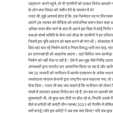
उद्घाटन करने पहुंचे, तो भी ग्रामीणों को प्रबल विरोध आपको 
के लोग क्या जिंदल को जमीन देने के समर्थन में थे?
रावत जी, मुझे आश्‍चर्य होता है कि, एक जिम्मेदार पद पर विराजमान
आपने 28 नवम्बर को मीडिया को सार्वजनिक बयान देकर कहा था क
अधिक समय बीत जाने के बाद भी आपने इस दिशा में कोई निर्णय 
बचाओ संघर्ष समिति के बैनर तले डीडा के ग्रामीणों ने हर परिवार 
जिसमें इस भूमि आवंटन को खत्म करने की मांग थी। लोकतंत्र मे
किए वहां चल रहे निर्माण कार्य व नियम विरूद्ध भारी तार बाड़, ग्र
हर उत्तराखण्डी को आक्रोश आएगा। वहां सिविल जज अल्मोड़
निर्माण को नहीं रोक पा रही है। ऐसे में आप मुझ जैसे निरीह उत
अंगरक्षकों द्वारा मारपीट कर अपमानित किया जा रहा है और आरोप ह
जब 26 जनवरी को नानीसार में आपके प्रशासन के अनेक स्थानों
स्‍चतंत्रता संग्राम सेनानी द्वारा राष्‍ट्रीय ध्वज फहराया गया
फेंक दिया। रावत जी क्या आप चाहते हैं कि नानीसार को लेकर जि
संघर्ष में उतरकर उसका विरोध कर रहे हैं, उन सब पर आपकी कोई 
मुख्यमंत्री जी, जो कुछ आप टीवी पर बोंल रहे थे, स्थिति उसके व
शैले श बगौली की कमेटी तीन नवम्बर 2015 को गैरसैंण में घोष
क्यों बनाई,?और इस कमेटी ने अब तक क्या किया? यदि सब कुछ ठीक ह