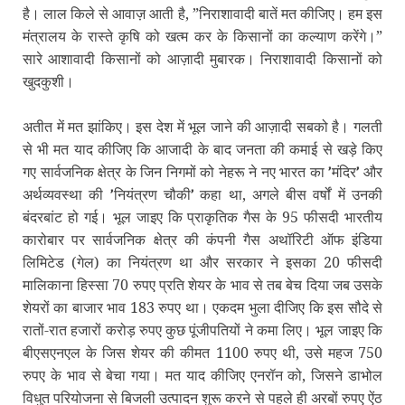
है। लाल किले से आवाज़ आती है, ”निराशावादी बातें मत कीजिए। हम इस
मंत्रालय के रास्‍ते कृषि को खत्‍म कर के किसानों का कल्‍याण करेंगे।”
सारे आशावादी किसानों को आज़ादी मुबारक। निराशावादी किसानों को
खुदकुशी।
अतीत में मत झांकिए। इस देश में भूल जाने की आज़ादी सबको है। गलती
से भी मत याद कीजिए कि आजादी के बाद जनता की कमाई से खड़े किए
गए सार्वजनिक क्षेत्र के जिन निगमों को नेहरू ने नए भारत का
मंदिर
और
’
’
अर्थव्यवस्था की
नियंत्रण चौकी
कहा था, अगले बीस वर्षों में उनकी
’
’
बंदरबांट हो गई। भूल जाइए कि प्राकृतिक गैस के 95 फीसदी भारतीय
कारोबार पर सार्वजनिक क्षेत्र की कंपनी गैस अथॉरिटी ऑफ इंडिया
लिमिटेड (गेल) का नियंत्रण था और सरकार ने इसका 20 फीसदी
मालिकाना हिस्सा 70 रुपए प्रति शेयर के भाव से तब बेच दिया जब उसके
शेयरों का बाजार भाव 183 रुपए था। एकदम भुला दीजिए कि इस सौदे से
रातों-रात हजारों करोड़ रुपए कुछ पूंजीपतियों ने कमा लिए। भूल जाइए कि
बीएसएनएल के जिस शेयर की कीमत 1100 रुपए थी, उसे महज 750
रुपए के भाव से बेचा गया। मत याद कीजिए एनरॉन को, जिसने डाभोल
विधुत परियोजना से बिजली उत्पादन शुरू करने से पहले ही अरबों रुपए ऐंठ