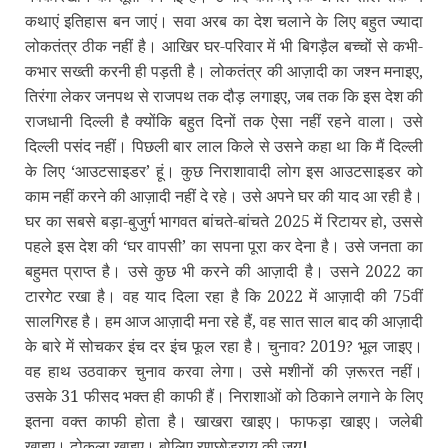
कथाएं इतिहास बन जाएं। सवा अरब का देश चलाने के लिए बहुत ज्‍यादा
लोकतंत्र ठीक नहीं है। आखिर घर-परिवार में भी बिगड़ैल बच्‍चों से कभी-
कभार सख्‍ती करनी ही पड़ती है। लोकतंत्र की आज़ादी का जश्न मनाइए,
तिरंगा लेकर जनपथ से राजपथ तक दौड़ लगाइए, जब तक कि इस देश की
राजधानी दिल्‍ली है क्‍योंकि बहुत दिनों तक ऐसा नहीं रहने वाला। उसे
दिल्‍ली पसंद नहीं। पिछली बार लाल किले से उसने कहा था कि मैं दिल्‍ली
के लिए ‘आउटसाइडर’ हूं। कुछ निराशावादी लोग इस आउटसाइडर को
काम नहीं करने की आज़ादी नहीं दे रहे। उसे अपने घर की याद आ रही है।
घर का सबसे बड़ा-बुजुर्ग भागवत बांचते-बांचते 2025 में रिटायर हो, उससे
पहले इस देश की ‘घर वापसी’ का सपना पूरा कर देना है। उसे जनता का
बहुमत प्राप्‍त है। उसे कुछ भी करने की आज़ादी है। उसने 2022 का
टारगेट रखा है। वह याद दिला रहा है कि 2022 में आज़ादी की 75वीं
सालगिरह है। हम आज आज़ादी मना रहे हैं, वह सात साल बाद की आज़ादी
के बारे में सोचकर इंच दर इंच फूल रहा है। चुनाव
2019
भूल जाइए।
?
?
वह हाथ उठवाकर चुनाव करवा लेगा। उसे मशीनों की ज़रूरत नहीं।
उसके 31 फीसद भक्‍त ही काफी हैं। निराशाओं को ठिकाने लगाने के लिए
इतना वक्‍त काफी होता है। खाखरा खाइए। फाफड़ा खाइए। जलेबी
खाइए। ढोकला खाइए। बोलिए रणछोड़राय की जय
!