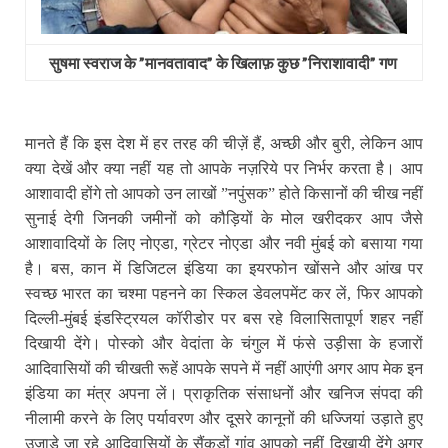
सुषमा स्‍वराज के ”मानवतावाद” के खिलाफ़ कुछ ”निराशावादी” गण
मानते हैं कि इस देश में हर तरह की चीज़ें हैं, अच्‍छी और बुरी, लेकिन आप
क्‍या देखें और क्‍या नहीं यह तो आपके नज़रिये पर निर्भर करता है। आप
आशावादी होंगे तो आपको उन लाखों ”नपुंसक” होते किसानों की चीख नहीं
सुनाई देगी जिनकी जमीनों को कौड़ियों के मोल खरीदकर आप जैसे
आशावादियों के लिए नोएडा, ग्रेटर नोएडा और नवी मुंबई को बसाया गया
है। बस, कान में डिजिटल इंडिया का इयरफोन खोंसने और आंख पर
स्‍वच्‍छ भारत का चश्‍मा पहनने का स्किल डेवलपमेंट कर लें, फिर आपको
दिल्‍ली-मुंबई इंडस्ट्रियल कॉरीडोर पर बस रहे विलासितापूर्ण शहर नहीं
दिखायी देंगे। पोस्को और वेदांता के चंगुल में फंसे उड़ीसा के हजारों
आदिवासियों की चीखती रूहें आपके सपने में नहीं आएंगी अगर आप मेक इन
इंडिया का मंत्र अपना लें। प्राकृतिक संसाधनों और खनिज संपदा की
नीलामी करने के लिए पर्यावरण और दूसरे कानूनों की धज्जियां उड़ाते हुए
उजाड़े जा रहे आदिवासियों के सैंकड़ों गांव आपको नहीं दिखायी देंगे अगर