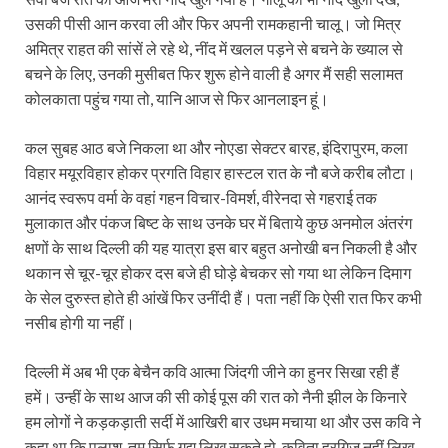
उसकी पीसी आन करवा ली और फिर अपनी रामकहानी चालू। जो मित्र
अमित्र राहत की सांसें ले रहे थे, नींद में खलल पड़ने से बचने के ख्याल से
बचने के लिए, उनकी मुसीबत फिर शुरू होने वाली है अगर मैं सही सलामत
कोलकाता पहुंच गया तो, यानि आज से फिर आनलाइन हूं।
कल सुबह आठ बजे निकला था और नोएडा सेक्टर बारह, इंदिरापुरम, कला
विहार मयूरविहार होकर प्रगति विहार हास्टल रात के नौ बजे करीब लौटा।
आनंद स्वरूप वर्मा के वहां गहन विचार-विमर्श, वीरेनदा से गहराई तक
मुलाकात और पंकज बिष्ट के साथ उनके घर में बिताये कुछ अनमोल अंतरंग
क्षणों के साथ दिल्ली की यह यात्रा इस बार बहुत अनोखी बन निकली है और
थकान से चूर-चूर होकर दस बजे ही घोड़े बेचकर सो गया था लेकिन दिमाग
के सेल दुरुस्त होते ही आंखें फिर उनींदी हैं। पता नहीं कि ऐसी रात फिर कभी
नसीब होगी या नहीं।
दिल्ली में अब भी एक बेचैन कवि आत्मा जिंदगी जीने का हुनर सिखा रही हैं
हमें। उन्हीं के साथ आज की सी कोई पूस की रात को नैनी झील के किनारे
हम लोगों ने कड़कड़ाती सर्दी में आखिरी बार उधम मचाया था और उस कवि ने
कहा था कि पलाश, तुम सिर्फ गद्य लिख सकते हो, कविता हरगिज नहीं लिख